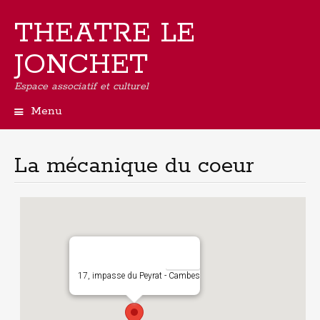
THEATRE LE
JONCHET
Espace associatif et culturel
Menu
Aller
au
contenu
La mécanique du coeur
principal
17, impasse du Peyrat - Cambes