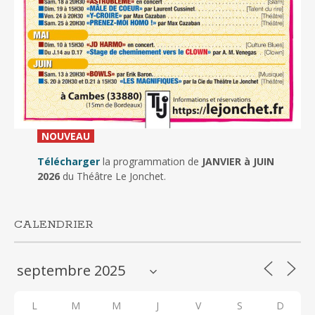
_
NOUVEAU
_
Télécharger
la programmation de
JANVIER à JUIN
2026
du Théâtre Le Jonchet.
CALENDRIER
L
M
M
J
V
S
D