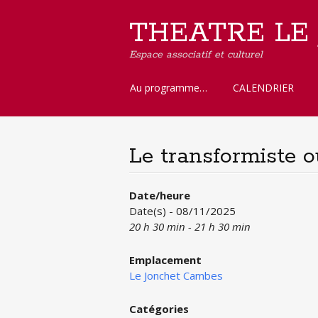
THEATRE LE
Espace associatif et culturel
Aller
Au programme…
CALENDRIER
au
contenu
principal
Le transformiste 
Date/heure
Date(s) - 08/11/2025
20 h 30 min - 21 h 30 min
Emplacement
Le Jonchet Cambes
Catégories