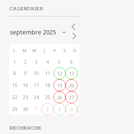
CALENDRIER
L
M
M
J
V
S
D
1
2
3
4
5
6
7
8
9
10
11
14
12
13
15
16
17
18
21
19
20
22
23
24
25
28
26
27
29
30
1
2
3
4
5
RECHERCHE