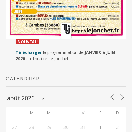
_
NOUVEAU
_
Télécharger
la programmation de
JANVIER à JUIN
2026
du Théâtre Le Jonchet.
CALENDRIER
L
M
M
J
V
S
D
27
28
29
30
31
1
2