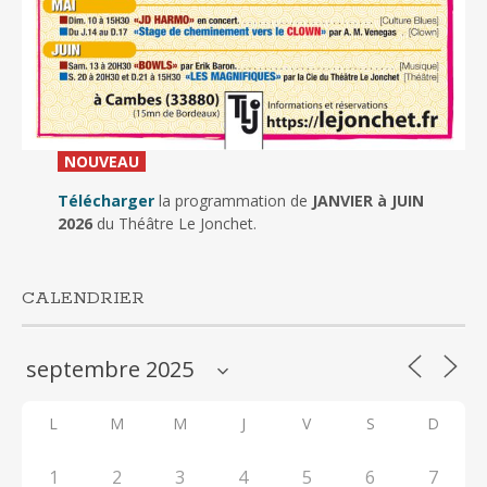
_
NOUVEAU
_
Télécharger
la programmation de
JANVIER à JUIN
2026
du Théâtre Le Jonchet.
CALENDRIER
L
M
M
J
V
S
D
1
2
3
4
5
6
7