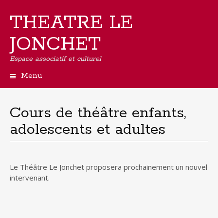
THEATRE LE
JONCHET
Espace associatif et culturel
Menu
Aller
au
contenu
Cours de théâtre enfants,
principal
adolescents et adultes
Le Théâtre Le Jonchet proposera prochainement un nouvel
intervenant.