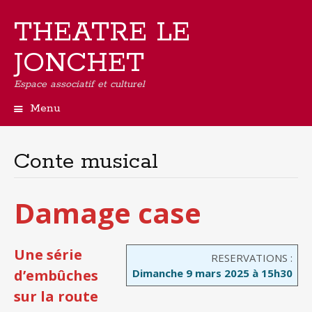
THEATRE LE
JONCHET
Espace associatif et culturel
Menu
Aller
au
contenu
Conte musical
principal
Damage case
Une série
RESERVATIONS :
d’embûches
Dimanche 9 mars 2025 à 15h30
sur la route