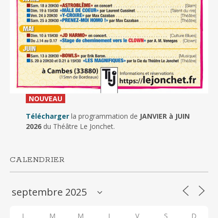
_
NOUVEAU
_
Télécharger
la programmation de
JANVIER à JUIN
2026
du Théâtre Le Jonchet.
CALENDRIER
L
M
M
J
V
S
D