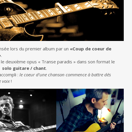
nsée lors du premier album par un
«Coup de coeur de
»
.
ir le deuxième opus « Transe paradis » dans son format le
:
solo guitare / chant
.
accompli :
le coeur d’une chanson commence à battre dés
e voix
!