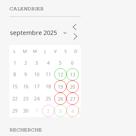
CALENDRIER
L
M
M
J
V
S
D
1
2
3
4
5
6
7
8
9
10
11
14
12
13
15
16
17
18
21
19
20
22
23
24
25
28
26
27
29
30
1
2
3
4
5
RECHERCHE