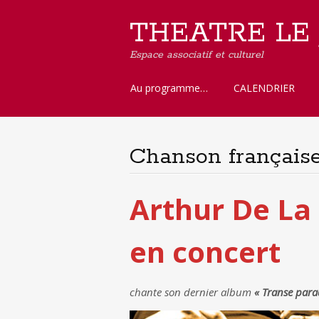
THEATRE LE
Espace associatif et culturel
Aller
Au programme…
CALENDRIER
au
contenu
principal
Chanson français
Arthur De La 
en concert
chante son dernier album
« Transe para