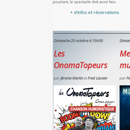
pourtant, le spectacle doit avoir lieu.
+ d’infos et réservations
Dimanche 25 octobre à 15H30
Diman
Les
Me
OnomaTopeurs
mu
par
Jérome Martin
et
Fred Lasnier
par
Pa