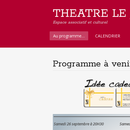
THEATRE LE
Espace associatif et culturel
Aller
Au programme…
CALENDRIER
au
contenu
principal
Programme à veni
Samedi 26 septembre à 20H30
Samed