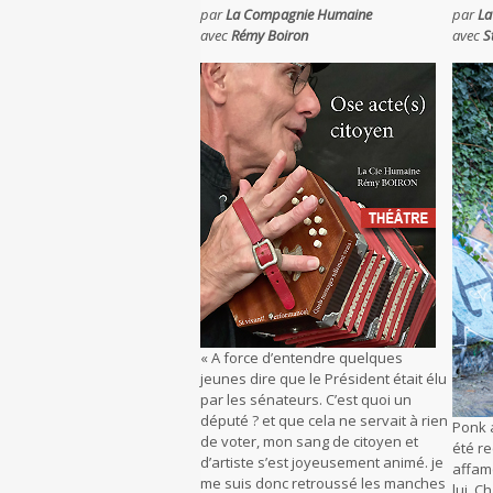
par
La Compagnie Humaine
par
La
avec
Rémy Boiron
avec
S
« A force d’entendre quelques
jeunes dire que le Président était élu
par les sénateurs. C’est quoi un
député ? et que cela ne servait à rien
Ponk a
de voter, mon sang de citoyen et
été re
d’artiste s’est joyeusement animé. je
affam
me suis donc retroussé les manches
lui. C