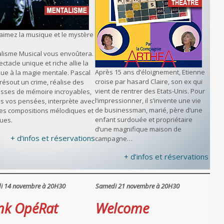
aimez la musique et le mystère
lisme Musical vous envoûtera.
ctacle unique et riche allie la
Après 15 ans d’éloignement, Etienne
ue à la magie mentale. Pascal
croise par hasard Claire, son ex qui
résout un crime, réalise des
vient de rentrer des Etats-Unis. Pour
sses de mémoire incroyables,
l’impressionner, il s’invente une vie
ans vos pensées, interprète avec
de businessman, marié, père d’une
ses compositions mélodiques et
enfant surdouée et propriétaire
ques.
d’une magnifique maison de
+ d’infos et réservations
campagne…
+ d’infos et réservations
i 14 novembre à 20H30
Samedi 21 novembre à 20H30
nk OpéRat
Welcome