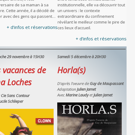
iversaire de sa maman à sa
institutionnelle, elle va découvrir tout
e. Cette année, il a décidé de
un univers : le contexte
ter avec des gens qui passent…
extraordinaire du confinement
révélant le meilleur comme le pire de
+ d’infos et réservations
ces lieux d’accueil.
+ d’infos et réservations
che 29 novembre à 15H30
Samedi 5 décembre à 20H30
s vacances de
Horla(s)
na Loches
D’après l’oeuvre de
Guy de Maupassant
Adaptation
Julien Jamet
Avec
Marine Laudy
et
Julien Jamet
 Cie Sans Contour
ucile Schlieper