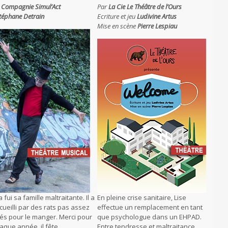
 Compagnie Simul’Act
Par
La Cie
Le Théâtre de l’Ours
téphane Detrain
Ecriture et jeu
Ludivine Artus
Mise en scène
Pierre Lespiau
 fui sa famille maltraitante. Il a
En pleine crise sanitaire, Lise
cueilli par des rats pas assez
effectue un remplacement en tant
és pour le manger. Merci pour
que psychologue dans un EHPAD.
haque année, il fête
Entre tendresse et maltraitance