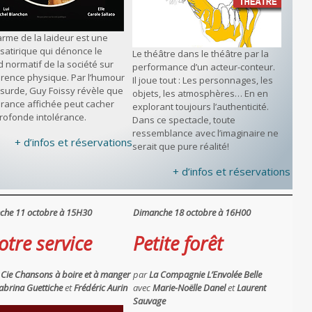
arme de la laideur est une
 satirique qui dénonce le
Le théâtre dans le théâtre par la
 normatif de la société sur
performance d’un acteur-conteur.
arence physique. Par l’humour
Il joue tout : Les personnages, les
absurde, Guy Foissy révèle que
objets, les atmosphères… En en
lérance affichée peut cacher
explorant toujours l’authenticité.
rofonde intolérance.
Dans ce spectacle, toute
ressemblance avec l’imaginaire ne
+ d’infos et réservations
serait que pure réalité!
+ d’infos et réservations
che 11 octobre à 15H30
Dimanche 18 octobre à 16H00
otre service
Petite forêt
 Cie Chansons à boire et à manger
par
La Compagnie L’Envolée Belle
abrina Guettiche
et
Frédéric Aurin
avec
Marie-Noëlle Danel
et
Laurent
Sauvage