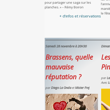
pour partager une saga sur les
l’ann
planches. » – Rémy Boiron
manièr
le fê
+ d’infos et réservations
Samedi 28 novembre à 20H30
Diman
Brassens, quelle
Le
mauvaise
Pi
réputation ?
par
La
Avec
L
par
Diego La Onda
et
Mister Frej