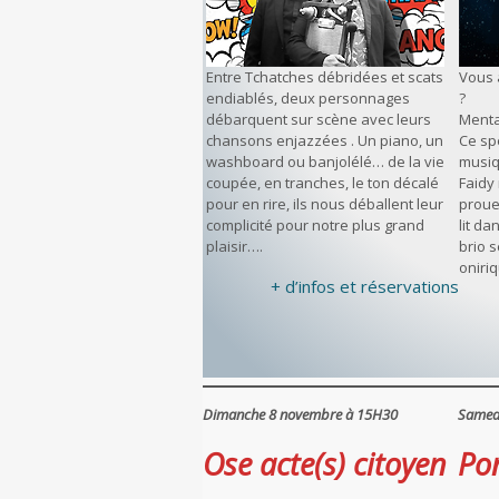
Entre Tchatches débridées et scats
Vous 
endiablés, deux personnages
?
débarquent sur scène avec leurs
Menta
chansons enjazzées . Un piano, un
Ce spe
washboard ou banjolélé… de la vie
musiq
coupée, en tranches, le ton décalé
Faidy 
pour en rire, ils nous déballent leur
proue
complicité pour notre plus grand
lit d
plaisir….
brio 
oniri
+ d’infos et réservations
Dimanche 8 novembre à 15H30
Samed
Ose acte(s) citoyen
Po