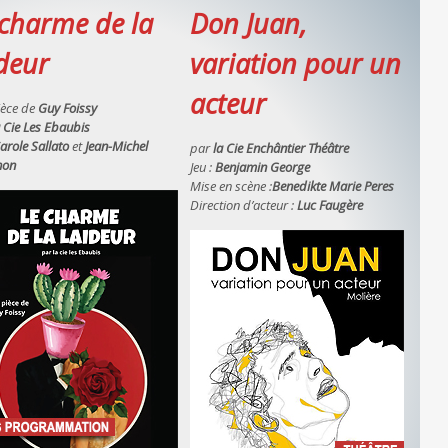
 charme de la
Don Juan,
ideur
variation pour un
acteur
ièce de
Guy Foissy
 Cie Les Ebaubis
arole Sallato
et
Jean-Michel
par
la Cie Enchântier Théâtre
hon
Jeu :
Benjamin George
Mise en scène :
Benedikte Marie Peres
Direction d’acteur :
Luc Faugère