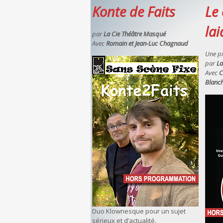
Konte de Faits
Le
la
par
La Cie Théâtre Masqué
Avec
Romain et Jean-Luc Chagnaud
Une p
par
La
Avec
C
Blanc
Duo Klownesque pour un sujet
sérieux et d’actualité.