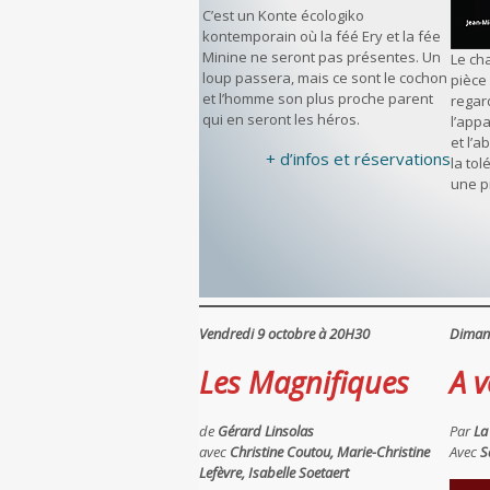
C’est un Konte écologiko
kontemporain où la féé Ery et la fée
Minine ne seront pas présentes. Un
Le ch
loup passera, mais ce sont le cochon
pièce
et l’homme son plus proche parent
regard
qui en seront les héros.
l’app
et l’
+ d’infos et réservations
la to
une p
Vendredi 9 octobre à 20H30
Diman
Les Magnifiques
A v
de
Gérard Linsolas
Par
La
avec
Christine Coutou, Marie-Christine
Avec
S
Lefèvre, Isabelle Soetaert