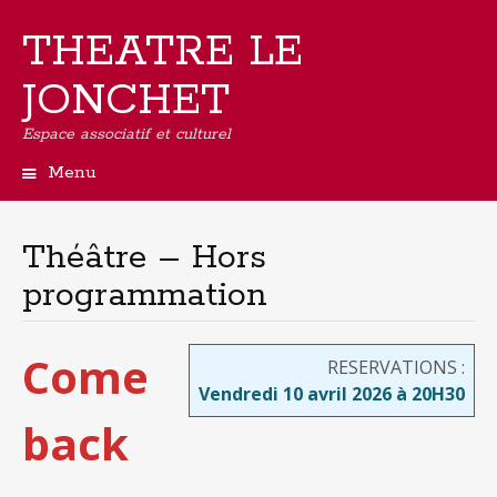
THEATRE LE
JONCHET
Espace associatif et culturel
Menu
Aller
au
contenu
Théâtre – Hors
principal
programmation
Come
RESERVATIONS :
Vendredi 10 avril 2026 à 20H30
back