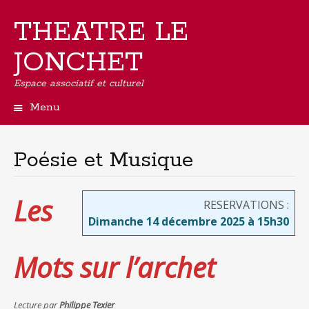
THEATRE LE
JONCHET
Espace associatif et culturel
Menu
Aller
au
contenu
Poésie et Musique
principal
Les
RESERVATIONS :
Dimanche 14 décembre 2025 à 15h30
Mots sur l’archet
Lecture par
Philippe Texier