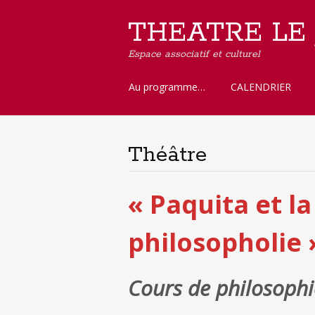
THEATRE LE
Espace associatif et culturel
Aller
Au programme…
CALENDRIER
au
contenu
principal
Théâtre
« Paquita et la
philosopholie 
Cours de philosophi