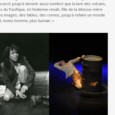
obscurcit jusqu’à devenir aussi sombre que la lave des volcans,
du Pacifique, et l’indienne renaît, fille de la déesse-mère
des images, des fables, des contes, jusqu’à refaire un monde
d, moins homme, plus humain. »