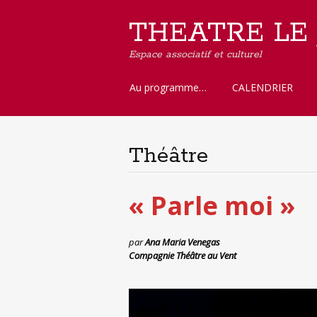
THEATRE LE
Espace associatif et culturel
Aller
Au programme…
CALENDRIER
au
contenu
principal
Théâtre
« Parle moi »
par
Ana Maria Venegas
Compagnie Théâtre au Vent