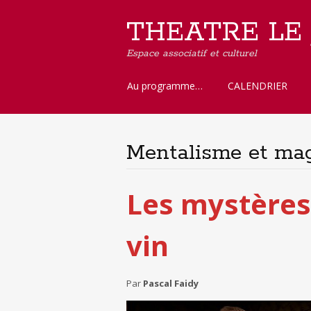
THEATRE LE
Espace associatif et culturel
Aller
Au programme…
CALENDRIER
au
contenu
principal
Mentalisme et ma
Les mystères
vin
Par
Pascal Faidy