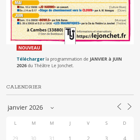
_
NOUVEAU
_
Télécharger
la programmation de
JANVIER à JUIN
2026
du Théâtre Le Jonchet.
CALENDRIER
L
M
M
J
V
S
D
29
30
31
1
2
3
4