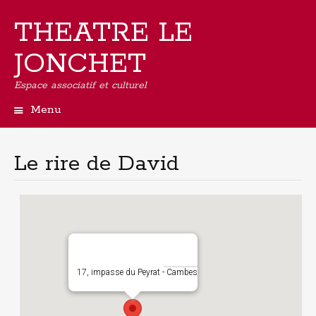
THEATRE LE
JONCHET
Espace associatif et culturel
Menu
Aller
au
contenu
Le rire de David
principal
17, impasse du Peyrat - Cambes