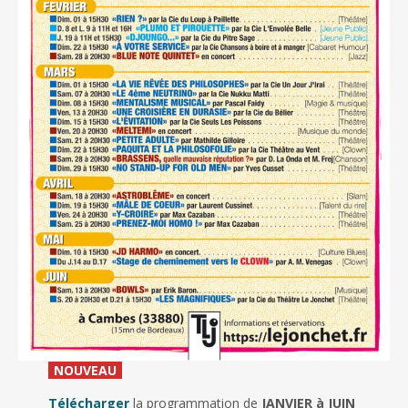
_
NOUVEAU
_
Télécharger
la programmation de
JANVIER à JUIN