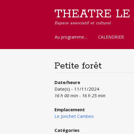
THEATRE LE
Espace associatif et culturel
Aller
Au programme…
CALENDRIER
au
contenu
principal
Petite forêt
Date/heure
Date(s) - 11/11/2024
16 h 00 min - 16 h 25 min
Emplacement
Le Jonchet Cambes
Catégories