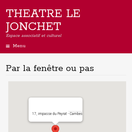
THEATRE LE
JONCHET
Espace associatif et culturel
Menu
Aller
au
contenu
Par la fenêtre ou pas
principal
17, impasse du Peyrat - Cambes