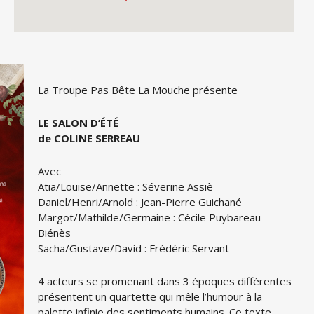
La Troupe Pas Bête La Mouche présente
LE SALON D’ÉTÉ
de COLINE SERREAU
Avec
Atia/Louise/Annette : Séverine Assiè
Daniel/Henri/Arnold : Jean-Pierre Guichané
Margot/Mathilde/Germaine : Cécile Puybareau-
Biénès
Sacha/Gustave/David : Frédéric Servant
4 acteurs se promenant dans 3 époques différentes
présentent un quartette qui mêle l’humour à la
palette infinie des sentiments humains. Ce texte