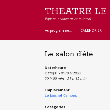
THEATRE LE
Espace associatif et culturel
Aller
Au programme…
CALENDRIER
au
contenu
principal
Le salon d’été
Date/heure
Date(s) - 01/07/2023
20 h 00 min - 21 h 15 min
Emplacement
Le Jonchet Cambes
Catégories