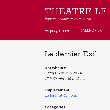
THEATRE LE
Espace associatif et culturel
Aller
Au programme…
CALENDRIER
au
contenu
principal
Le dernier Exil
Date/heure
Date(s) - 01/12/2024
15 h 30 min - 16 h 45 min
Emplacement
Le Jonchet Cambes
Catégories