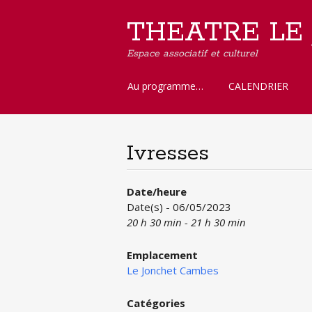
THEATRE LE
Espace associatif et culturel
Aller
Au programme…
CALENDRIER
au
contenu
principal
Ivresses
Date/heure
Date(s) - 06/05/2023
20 h 30 min - 21 h 30 min
Emplacement
Le Jonchet Cambes
Catégories