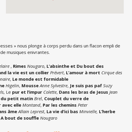
vresses » nous plonge à corps perdu dans un flacon empli de
 de musiques enivrantes.
laire
,
Rimes
Nougaro
,
L’absinthe et Du bout des
nd la vie est un collier
Prévert
,
L’amour à mort
Cirque des
inaire
,
Le monde est formidable
ne
Higelin
,
Mousse
Anne Sylvestre
,
Je suis pas paf
Suzy
ls
, Le
pur et l’impur
Colette
,
Dans les bras de Jesus
Jean
du petit matin
Brel
,
Couplet du verre de
 avec elle
Montand
,
Par les chemins
Peter
ans âme
Allain Leprest
,
La vie d’ici bas
Minvielle,
L’herbe
,
A bout de souffle
Nougaro