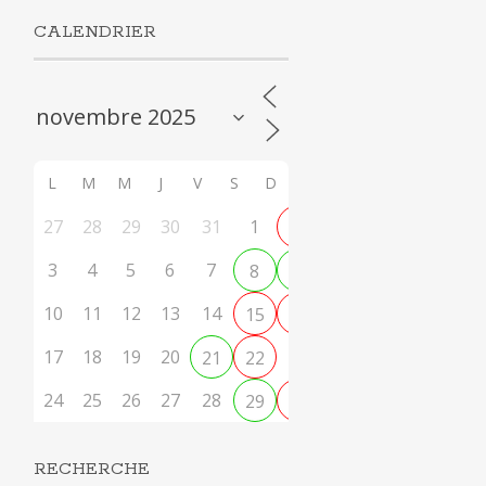
CALENDRIER
L
M
M
J
V
S
D
27
28
29
30
31
1
2
3
4
5
6
7
8
9
10
11
12
13
14
15
16
17
18
19
20
23
21
22
24
25
26
27
28
29
30
RECHERCHE