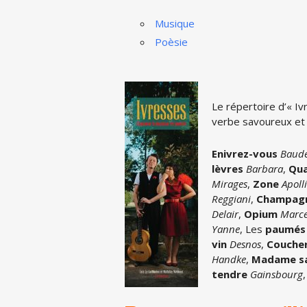
Musique
Poèsie
Le répertoire d’« I
verbe savoureux et
Enivrez-vous
Baude
lèvres
Barbara
,
Qua
Mirages
,
Zone
Apoll
Reggiani
,
Champag
Delair
,
Opium
Marce
Yanne
, Les
paumés 
vin
Desnos
,
Coucher
Handke
,
Madame s
tendre
Gainsbourg