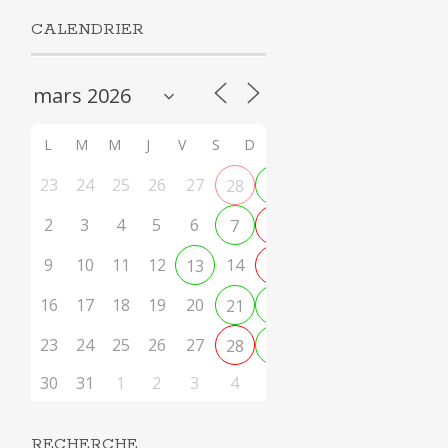
CALENDRIER
L
M
M
J
V
S
D
23
24
25
26
27
28
1
2
3
4
5
6
7
8
9
10
11
12
14
13
15
16
17
18
19
20
21
22
23
24
25
26
27
28
29
30
31
1
2
3
4
5
RECHERCHE