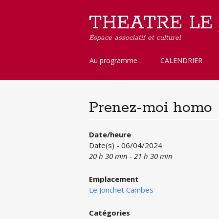
THEATRE LE
Espace associatif et culturel
Aller
Au programme…
CALENDRIER
au
contenu
principal
Prenez-moi homo
Date/heure
Date(s) - 06/04/2024
20 h 30 min - 21 h 30 min
Emplacement
Le Jonchet Cambes
Catégories