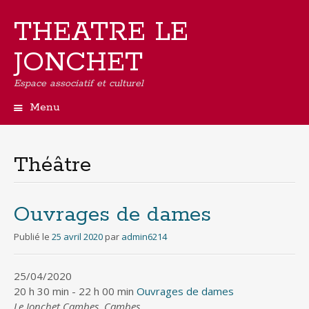
THEATRE LE
JONCHET
Espace associatif et culturel
Menu
Aller
au
contenu
Théâtre
principal
Ouvrages de dames
Publié le
25 avril 2020
par
admin6214
25/04/2020
20 h 30 min - 22 h 00 min
Ouvrages de dames
Le Jonchet Cambes, Cambes