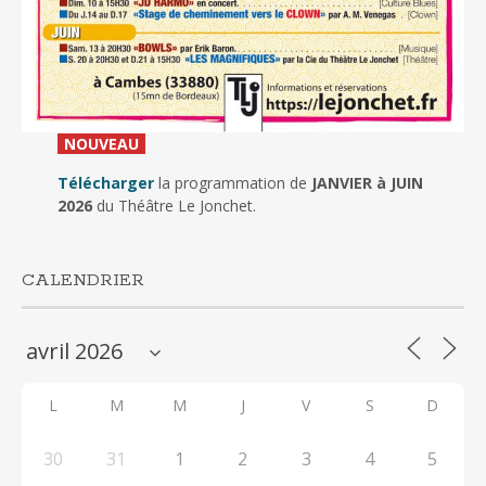
_
NOUVEAU
_
Télécharger
la programmation de
JANVIER à JUIN
2026
du Théâtre Le Jonchet.
CALENDRIER
L
M
M
J
V
S
D
30
31
1
2
3
4
5