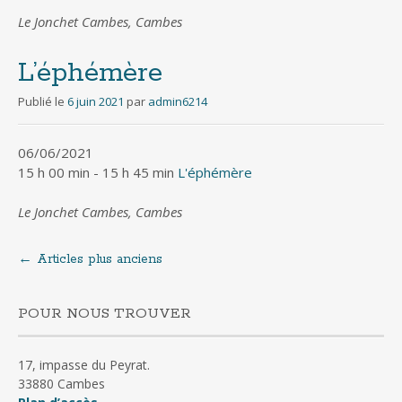
Le Jonchet Cambes, Cambes
L’éphémère
Publié le
6 juin 2021
par
admin6214
06/06/2021
15 h 00 min - 15 h 45 min
L'éphémère
Le Jonchet Cambes, Cambes
←
Articles plus anciens
Navigation
au
POUR NOUS TROUVER
sein
17, impasse du Peyrat.
33880 Cambes