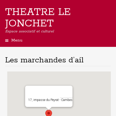
THEATRE LE
JONCHET
Espace associatif et culturel
Menu
Aller
au
contenu
Les marchandes d’ail
principal
17, impasse du Peyrat - Cambes