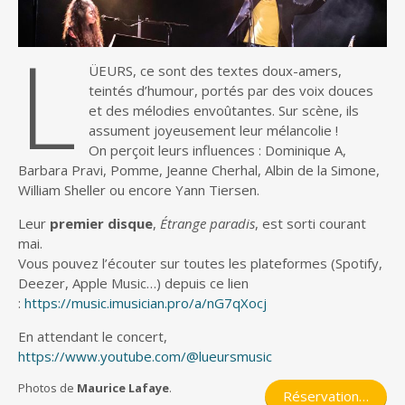
L
ÜEURS, ce sont des textes doux-amers,
teintés d’humour, portés par des voix douces
et des mélodies envoûtantes. Sur scène, ils
assument joyeusement leur mélancolie !
On perçoit leurs influences : Dominique A,
Barbara Pravi, Pomme, Jeanne Cherhal, Albin de la Simone,
William Sheller ou encore Yann Tiersen.
Leur
premier disque
,
Étrange paradis
, est sorti courant
mai.
Vous pouvez l’écouter sur toutes les plateformes (Spotify,
Deezer, Apple Music…) depuis ce lien
:
https://music.imusician.pro/a/nG7qXocj
En attendant le concert,
https://www.youtube.com/@lueursmusic
Photos de
Maurice Lafaye
.
Réservation…