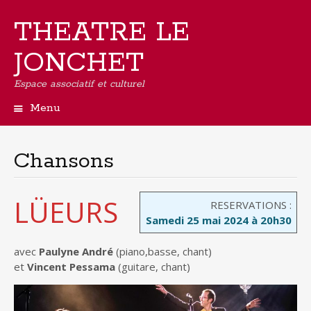
THEATRE LE
JONCHET
Espace associatif et culturel
Menu
Aller
au
contenu
Chansons
principal
LÜEURS
RESERVATIONS :
Samedi 25 mai 2024 à 20h30
avec
Paulyne André
(piano,basse, chant)
et
Vincent Pessama
(guitare, chant)