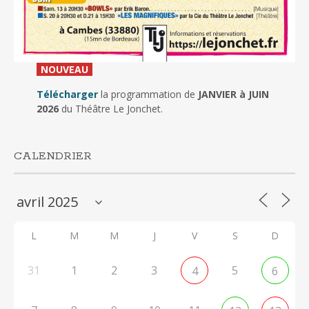
_
NOUVEAU
_
Télécharger
la programmation de
JANVIER à JUIN
2026
du Théâtre Le Jonchet.
CALENDRIER
L
M
M
J
V
S
D
31
1
2
3
5
4
6