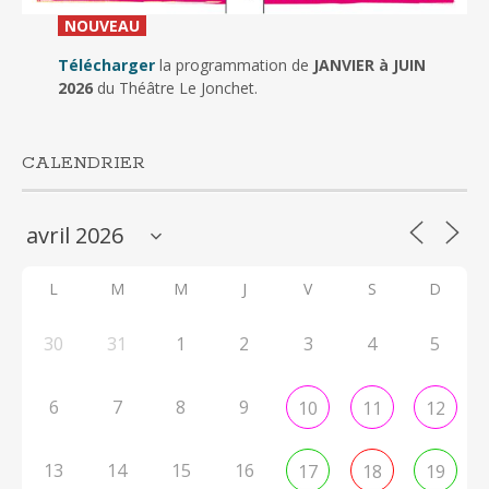
_
NOUVEAU
_
Télécharger
la programmation de
JANVIER à JUIN
2026
du Théâtre Le Jonchet.
CALENDRIER
L
M
M
J
V
S
D
30
31
1
2
3
4
5
6
7
8
9
10
11
12
13
14
15
16
17
18
19