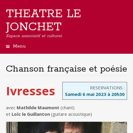
THEATRE LE
JONCHET
Espace associatif et culturel
Menu
Aller
au
contenu
Chanson française et poésie
principal
Ivresses
RESERVATIONS :
Samedi 6 mai 2023 à 20h30
avec
Mathilde Maumont
(chant)
et
Loïc le Guillanton
(guitare acoustique)