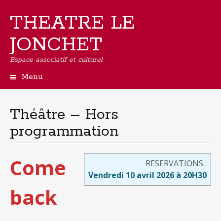
THEATRE LE
JONCHET
Espace associatif et culturel
Menu
Aller
au
contenu
Théâtre – Hors
principal
programmation
Come
RESERVATIONS :
Vendredi 10 avril 2026 à 20H30
back