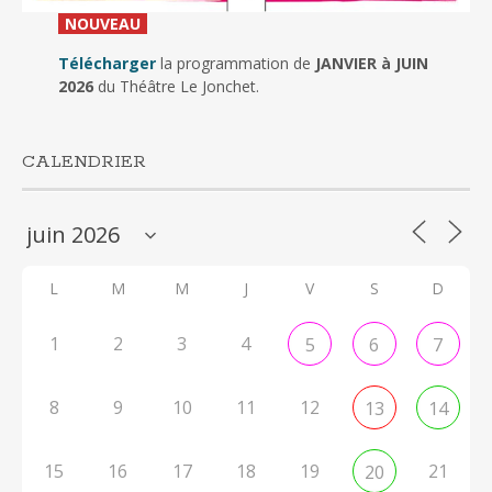
_
NOUVEAU
_
Télécharger
la programmation de
JANVIER à JUIN
2026
du Théâtre Le Jonchet.
CALENDRIER
L
M
M
J
V
S
D
1
2
3
4
5
6
7
8
9
10
11
12
13
14
15
16
17
18
19
21
20