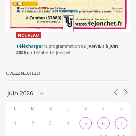
_
NOUVEAU
_
Télécharger
la programmation de
JANVIER à JUIN
2026
du Théâtre Le Jonchet.
CALENDRIER
L
M
M
J
V
S
D
1
2
3
4
5
6
7