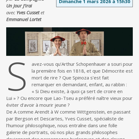
Dimanche 1 mars 2026 à 15h30
Un Jour J’irai
avec
Yves Cusset
et
Emmanuel Lortet
S
avez-vous qu’Arthur Schopenhauer a souri pour
la première fois en 1818, et que Démocrite est
mort de rire ? Que Spinoza s’est fait
remarquer en demandant, enfant, au rabbin :
« Si Dieu existe, à quoi ça sert de croire en
Lui » ? Ou encore que Lao-Tseu a préféré naître vieux pour
éviter d’avoir à mourir jeune ?
De A comme Arendt à W comme Wittgenstein, en passant
par Bergson et Descartes, Yves Cusset, spécialiste de
l’humour philosophique, nous entraîne dans une folle
galerie de portraits, où nos plus grands philosophes
deviennent des personnages burlesques et des clowns