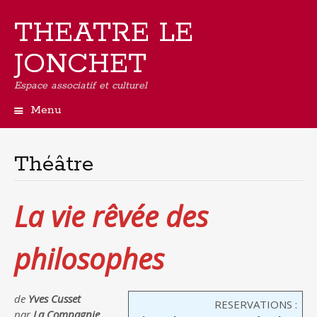
THEATRE LE
JONCHET
Espace associatif et culturel
Menu
Aller
au
contenu
Théâtre
principal
La vie rêvée des
philosophes
de
Yves Cusset
RESERVATIONS :
par
La Compagnie