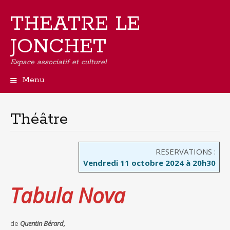
THEATRE LE
JONCHET
Espace associatif et culturel
Menu
Aller
au
contenu
Théâtre
principal
RESERVATIONS :
Vendredi 11 octobre 2024 à 20h30
Tabula Nova
de
Quentin Bérard,