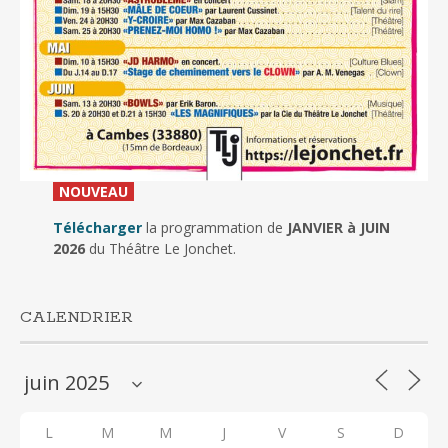
_
NOUVEAU
_
Télécharger
la programmation de
JANVIER à JUIN
2026
du Théâtre Le Jonchet.
CALENDRIER
L
M
M
J
V
S
D