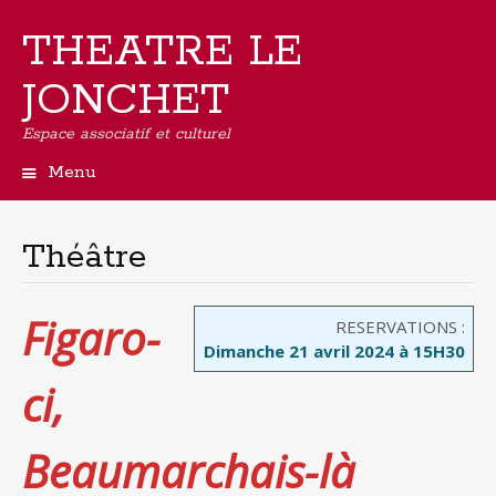
THEATRE LE
JONCHET
Espace associatif et culturel
Menu
Aller
au
contenu
Théâtre
principal
Figaro-
RESERVATIONS :
Dimanche 21 avril 2024 à 15H30
ci,
Beaumarchais-là