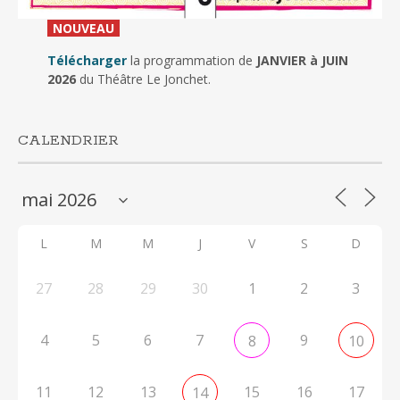
_
NOUVEAU
_
Télécharger
la programmation de
JANVIER à JUIN
2026
du Théâtre Le Jonchet.
CALENDRIER
L
M
M
J
V
S
D
27
28
29
30
1
2
3
4
5
6
7
9
8
10
11
12
13
15
16
17
14