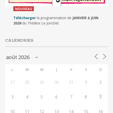
_
NOUVEAU
_
Télécharger
la programmation de
JANVIER à JUIN
2026
du Théâtre Le Jonchet.
CALENDRIER
L
M
M
J
V
S
D
27
28
29
30
31
1
2
9
3
4
5
6
7
8
10
11
12
13
14
15
16