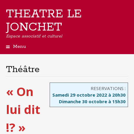
THEATRE LE
JONCHET
Espace associatif et culturel
Menu
Aller
au
contenu
Théâtre
principal
« On
RESERVATIONS :
Samedi 29 octobre 2022 à 20h30
Dimanche 30 octobre à 15h30
lui dit
!? »