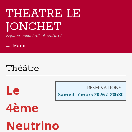
THEATRE LE
JONCHET
Espace associatif et culturel
Menu
Aller
au
contenu
Théâtre
principal
Le
RESERVATIONS :
Samedi 7 mars 2026 à 20h30
4ème
Neutrino