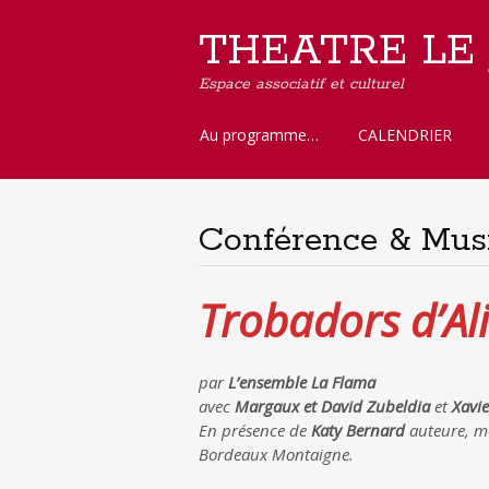
THEATRE LE
Espace associatif et culturel
Aller
Au programme…
CALENDRIER
au
contenu
principal
Conférence & Mus
Trobadors d’Al
par
L’ensemble La Flama
avec
Margaux et David Zubeldia
et
Xavie
En présence de
Katy Bernard
auteure, mé
Bordeaux Montaigne.