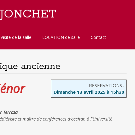
 JONCHET
Visite de la salle
LOCATION de salle
Contact
ique ancienne
iénor
RESERVATIONS :
Dimanche 13 avril 2025 à 15h30
r Terrasa
diéviste et maître de conférences d’occitan à l’Université