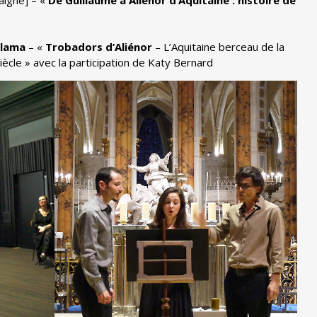
aigne] – «
De Guillaume à Aliénor d’Aquitaine : histoire de
Flama
– «
Trobadors d’Aliénor
– L’Aquitaine berceau de la
iècle » avec la participation de Katy Bernard