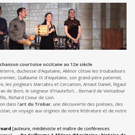
 chanson courtoise occitane au 12e siècle
leterre, duchesse d’Aquitaine, Aliénor côtoie les troubadours
 premier, Guillaume IX d’Aquitaine, son grand-père paternel,
ye, les jongleurs Marcabru et Cercamon, Arnaut Daniel, Rigaut
ran de Born, le seigneur d’Hautefort… Bernard de Ventadour
fils, Richard Coeur de Lion.
n dans l’
art du Trobar
, une découverte des poésies, des
itan, un voyage aux origines de notre littérature et de notre
rnard
[auteure, médiéviste et maître de conférences