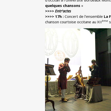
d’occitan à l’Université Bordeaux Mont
quelques chansons
»
>>>>
Entr’actes
>>>> 17h :
Concert de l’ensemble
La 
ème
chanson courtoise occitane au XII
s