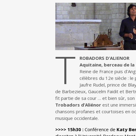
T
ROBADORS D’ALIENOR
Aquitaine, berceau de la
Reine de France puis d’Ang
célèbres du 12e siècle : le
Jaufre Rudel, prince de Bla
de Barbezieux, Gaucelm Faidit et Bert
fit partie de sa cour … et bien sûr, son 
Trobadors d’Aliénor
est une immersio
chansons profanes et courtoises en occ
musique occidentale.
>>>> 15h30 :
Conférence de
Katy Be