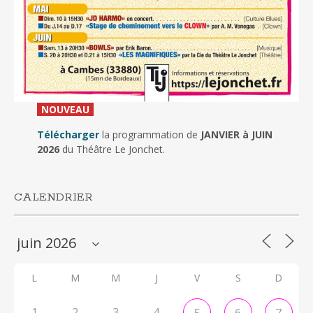
_
NOUVEAU
_
Télécharger
la programmation de
JANVIER à JUIN
2026
du Théâtre Le Jonchet.
CALENDRIER
L
M
M
J
V
S
D
1
2
3
4
5
6
7