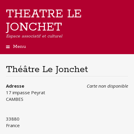
THEATRE LE
JONCHET
Espace associatif et culturel
Menu
Aller
au
contenu
Théâtre Le Jonchet
principal
Adresse
Carte non disponible
17 impasse Peyrat
CAMBES
33880
France