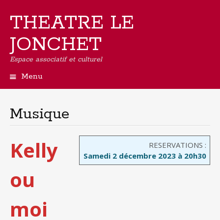
THEATRE LE
JONCHET
Espace associatif et culturel
Menu
Aller
au
contenu
Musique
principal
Kelly
RESERVATIONS :
Samedi 2 décembre 2023 à 20h30
ou
moi