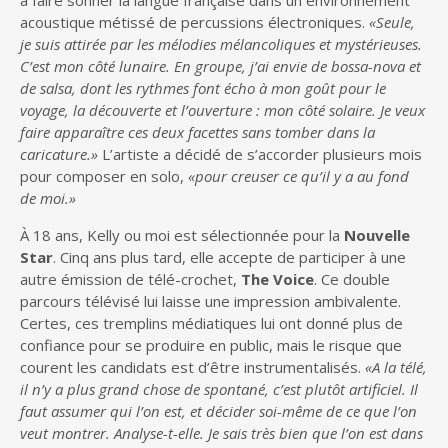
à faire sonner la langue française dans un environnement
acoustique métissé de percussions électroniques.
«Seule,
je suis attirée par les mélodies mélancoliques et mystérieuses.
C’est mon côté lunaire. En groupe, j’ai envie de bossa-nova et
de salsa, dont les rythmes font écho à mon goût pour le
voyage, la découverte et l’ouverture : mon côté solaire. Je veux
faire apparaître ces deux facettes sans tomber dans la
caricature.»
L’artiste a décidé de s’accorder plusieurs mois
pour composer en solo,
«pour creuser ce qu’il y a au fond
de moi.»
À 18 ans, Kelly ou moi est sélectionnée pour la
Nouvelle
Star
. Cinq ans plus tard, elle accepte de participer à une
autre émission de télé-crochet,
The Voice
. Ce double
parcours télévisé lui laisse une impression ambivalente.
Certes, ces tremplins médiatiques lui ont donné plus de
confiance pour se produire en public, mais le risque que
courent les candidats est d’être instrumentalisés.
«A la télé,
il n’y a plus grand chose de spontané, c’est plutôt artificiel. Il
faut assumer qui l’on est, et décider soi-même de ce que l’on
veut montrer. Analyse-t-elle. Je sais très bien que l’on est dans