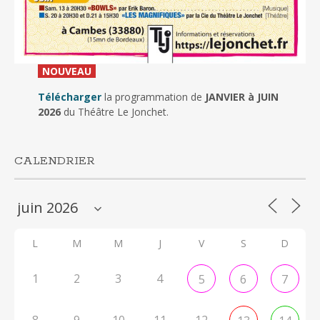
_
NOUVEAU
_
Télécharger
la programmation de
JANVIER à JUIN
2026
du Théâtre Le Jonchet.
CALENDRIER
L
M
M
J
V
S
D
1
2
3
4
5
6
7