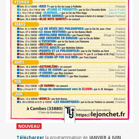
_
NOUVEAU
_
Télécharger
la programmation de
JANVIER à JUIN