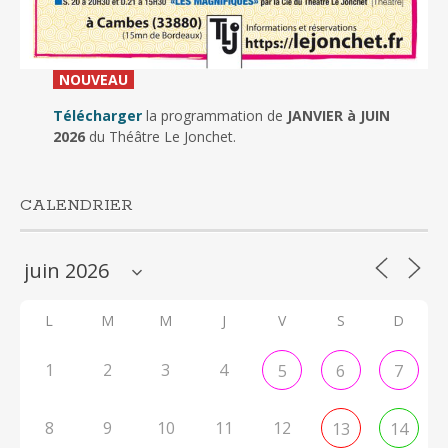
_
NOUVEAU
_
Télécharger
la programmation de
JANVIER à JUIN
2026
du Théâtre Le Jonchet.
CALENDRIER
L
M
M
J
V
S
D
1
2
3
4
5
6
7
8
9
10
11
12
13
14