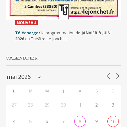
_
NOUVEAU
_
Télécharger
la programmation de
JANVIER à JUIN
2026
du Théâtre Le Jonchet.
CALENDRIER
L
M
M
J
V
S
D
27
28
29
30
1
2
3
4
5
6
7
9
8
10