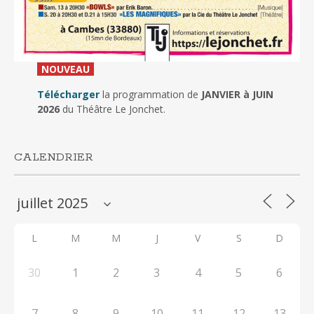
_
NOUVEAU
_
Télécharger
la programmation de
JANVIER à JUIN
2026
du Théâtre Le Jonchet.
CALENDRIER
L
M
M
J
V
S
D
30
1
2
3
4
5
6
7
8
9
10
11
12
13