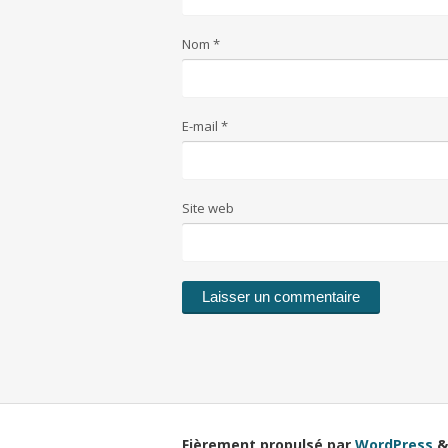
Nom
*
E-mail
*
Site web
Fièrement propulsé par
WordPress