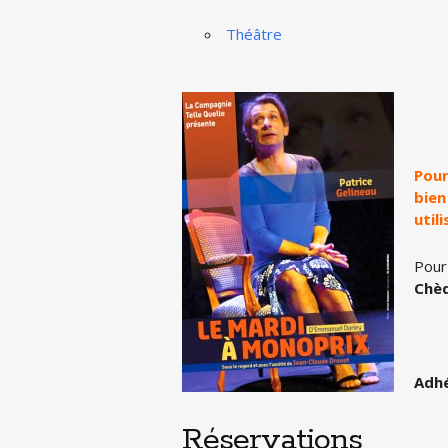
Théâtre
Pour
bien
util
Pour
Chè
Adhé
Réservations