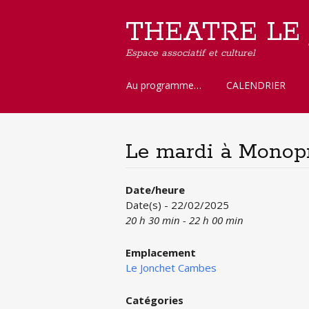
THEATRE LE
Espace associatif et culturel
Aller
Au programme…
CALENDRIER
au
contenu
principal
Le mardi à Monop
Date/heure
Date(s) - 22/02/2025
20 h 30 min - 22 h 00 min
Emplacement
Le Jonchet Cambes
Catégories