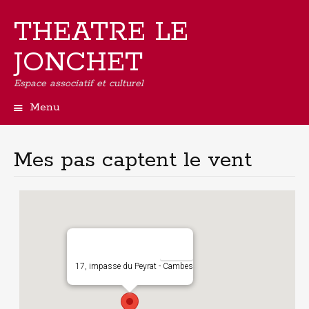
THEATRE LE
JONCHET
Espace associatif et culturel
Menu
Aller
au
contenu
Mes pas captent le vent
principal
17, impasse du Peyrat - Cambes