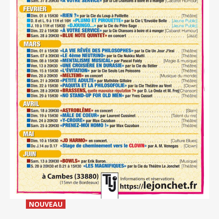
_
NOUVEAU
_