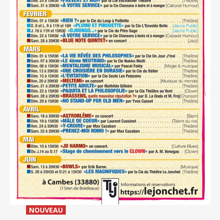
_
NOUVEAU
_