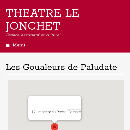
THEATRE LE
JONCHET
Espace associatif et culturel
Menu
Aller
au
contenu
Les Goualeurs de Paludate
principal
17, impasse du Peyrat - Cambes