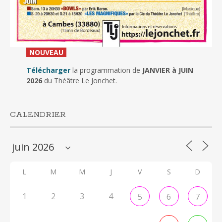
_
NOUVEAU
_
Télécharger
la programmation de
JANVIER à JUIN
2026
du Théâtre Le Jonchet.
CALENDRIER
L
M
M
J
V
S
D
1
2
3
4
5
6
7