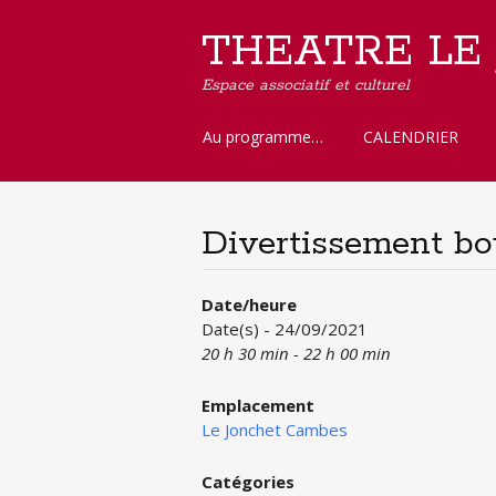
THEATRE LE
Espace associatif et culturel
Aller
Au programme…
CALENDRIER
au
contenu
principal
Divertissement bo
Date/heure
Date(s) - 24/09/2021
20 h 30 min - 22 h 00 min
Emplacement
Le Jonchet Cambes
Catégories