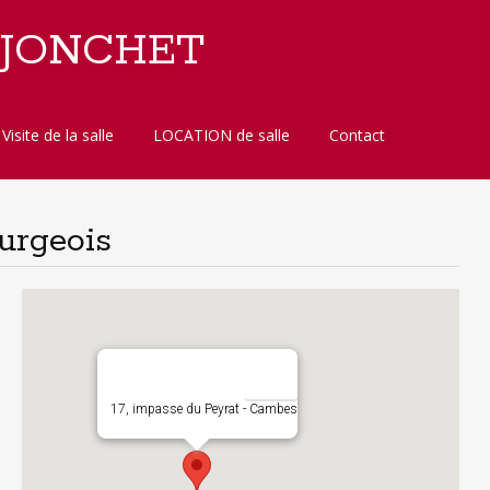
 JONCHET
Visite de la salle
LOCATION de salle
Contact
urgeois
17, impasse du Peyrat - Cambes