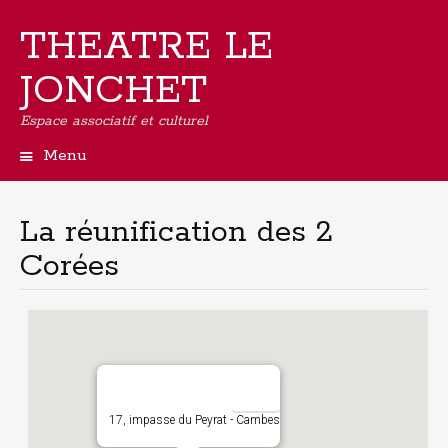
THEATRE LE
JONCHET
Espace associatif et culturel
Menu
Aller
au
contenu
La réunification des 2
principal
Corées
17, impasse du Peyrat - Cambes