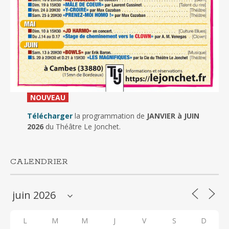
_
NOUVEAU
_
Télécharger
la programmation de
JANVIER à JUIN
2026
du Théâtre Le Jonchet.
CALENDRIER
L
M
M
J
V
S
D