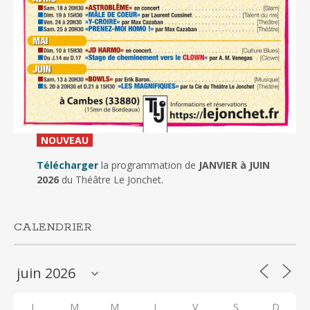
_
NOUVEAU
_
Télécharger
la programmation de
JANVIER à JUIN
2026
du Théâtre Le Jonchet.
CALENDRIER
L
M
M
J
V
S
D