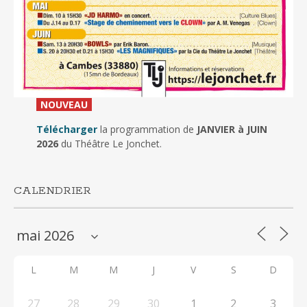
_
NOUVEAU
_
Télécharger
la programmation de
JANVIER à JUIN
2026
du Théâtre Le Jonchet.
CALENDRIER
L
M
M
J
V
S
D
27
28
29
30
1
2
3