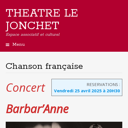
THEATRE LE
JONCHET
Espace associatif et culturel
Menu
Aller
au
contenu
Chanson française
principal
Concert
RESERVATIONS :
Vendredi 25 avril 2025 à 20H30
Barbar’Anne