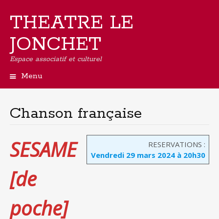
THEATRE LE
JONCHET
Espace associatif et culturel
Menu
Aller
au
contenu
Chanson française
principal
SESAME
RESERVATIONS :
Vendredi 29 mars 2024 à 20h30
[de
poche]