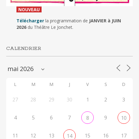
_
NOUVEAU
_
Télécharger
la programmation de
JANVIER à JUIN
2026
du Théâtre Le Jonchet.
CALENDRIER
L
M
M
J
V
S
D
27
28
29
30
1
2
3
4
5
6
7
9
8
10
11
12
13
15
16
17
14