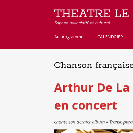
THEATRE LE
Espace associatif et culturel
Aller
Au programme…
CALENDRIER
au
contenu
principal
Chanson français
Arthur De La 
en concert
chante son dernier album
« Transe para