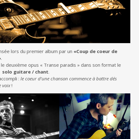
nsée lors du premier album par un
«Coup de coeur de
»
.
ir le deuxième opus « Transe paradis » dans son format le
:
solo guitare / chant
.
accompli :
le coeur d’une chanson commence à battre dés
e voix
!